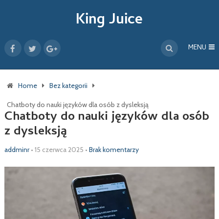
King Juice
MENU
Home
Bez kategorii
Chatboty do nauki języków dla osób z dysleksją
Chatboty do nauki języków dla osób
z dysleksją
addminr
•
15 czerwca 2025
•
Brak komentarzy