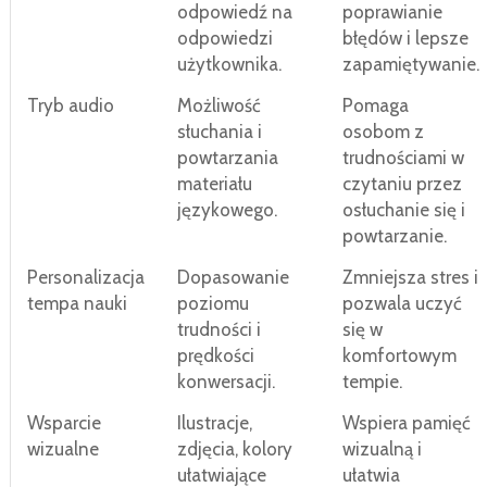
odpowiedź na
poprawianie
odpowiedzi
błędów i lepsze
użytkownika.
zapamiętywanie.
Tryb audio
Możliwość
Pomaga
słuchania i
osobom z
powtarzania
trudnościami w
materiału
czytaniu przez
językowego.
osłuchanie się i
powtarzanie.
Personalizacja
Dopasowanie
Zmniejsza stres i
tempa nauki
poziomu
pozwala uczyć
trudności i
się w
prędkości
komfortowym
konwersacji.
tempie.
Wsparcie
Ilustracje,
Wspiera pamięć
wizualne
zdjęcia, kolory
wizualną i
ułatwiające
ułatwia