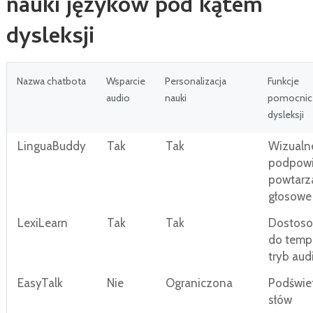
nauki języków pod kątem
dysleksji
Nazwa chatbota
Wsparcie
Personalizacja
Funkcje
audio
nauki
pomocnicz
dysleksji
LinguaBuddy
Tak
Tak
Wizualn
podpowi
powtarz
głosowe
LexiLearn
Tak
Tak
Dostoso
do temp
tryb aud
EasyTalk
Nie
Ograniczona
Podświet
słów