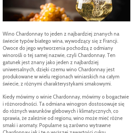
Wino Chardonnay to jeden z najbardziej znanych na
świecie typów białego wina, wywodzący się z Francji.
Owoce do jego wytworzenia pochodzą z odmiany
winorośli o tej samej nazwie, czyli Chardonnay. Ten
gatunek jest znany jako jeden z najbardziej
uniwersalnych, dzięki czemu wino Chardonnay jest
produkowane w wielu regionach winiarskich na całym
świecie, z różnymi charakterystykami smakowymi.
Kiedy mówimy o winie Chardonnay, mówimy o bogactwie
i różnorodności. Ta odmiana winogron dostosowuje się
do różnych warunków glebowych i klimatycznych, co
sprawia, że zależnie od regionu, wino może mieć różne
smaki i aromaty. Popularne są zarówno wytrawne
Chardonnay jak i te o wyższej zawartości cukru.