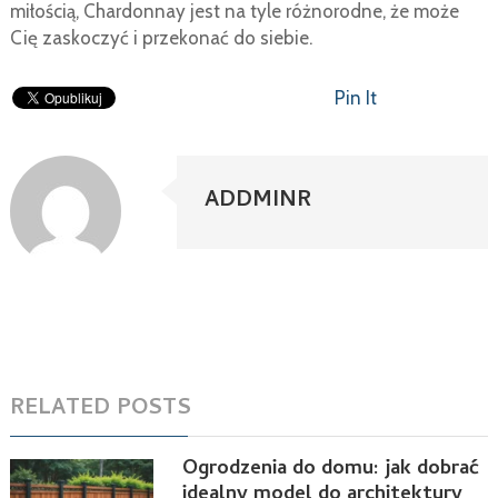
miłością, Chardonnay jest na tyle różnorodne, że może
Cię zaskoczyć i przekonać do siebie.
Pin It
ADDMINR
RELATED POSTS
Ogrodzenia do domu: jak dobrać
idealny model do architektury