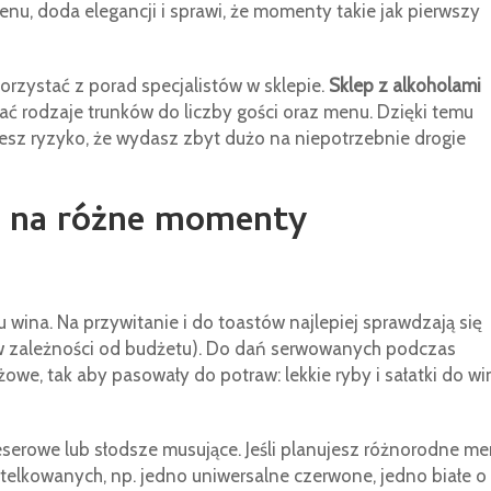
nu, doda elegancji i sprawi, że momenty takie jak pierwszy
rzystać z porad specjalistów w sklepie.
Sklep z alkoholami
ć rodzaje trunków do liczby gości oraz menu. Dzięki temu
jesz ryzyko, że wydasz zbyt dużo na niepotrzebnie drogie
ć na różne momenty
wina. Na przywitanie i do toastów najlepiej sprawdzają się
 zależności od budżetu). Do dań serwowanych podczas
óżowe, tak aby pasowały do potraw: lekkie ryby i sałatki do wi
eserowe lub słodsze musujące. Jeśli planujesz różnorodne m
butelkowanych, np. jedno uniwersalne czerwone, jedno białe o