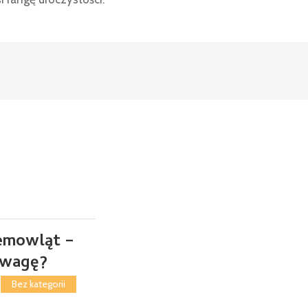
iemowląt –
uwagę?
•
Bez kategorii