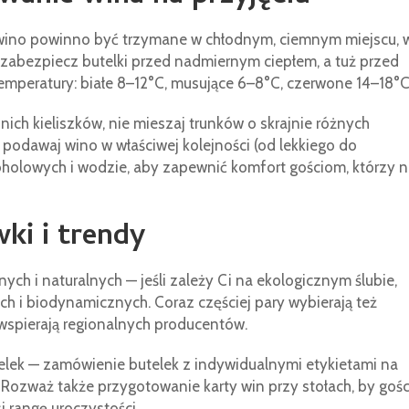
wino powinno być trzymane w chłodnym, ciemnym miejscu, 
a zabezpiecz butelki przed nadmiernym ciepłem, a tuż przed
emperatury: białe 8–12°C, musujące 6–8°C, czerwone 14–18°C
ch kieliszków, nie mieszaj trunków o skrajnie różnych
podawaj wino w właściwej kolejności (od lekkiego do
oholowych i wodzie, aby zapewnić komfort gościom, którzy n
ki i trendy
ych i naturalnych — jeśli zależy Ci na ekologicznym ślubie,
ch i biodynamicznych. Coraz częściej pary wybierają też
i wspierają regionalnych producentów.
telek — zamówienie butelek z indywidualnymi etykietami na
 Rozważ także przygotowanie karty win przy stołach, by gośc
si rangę uroczystości.