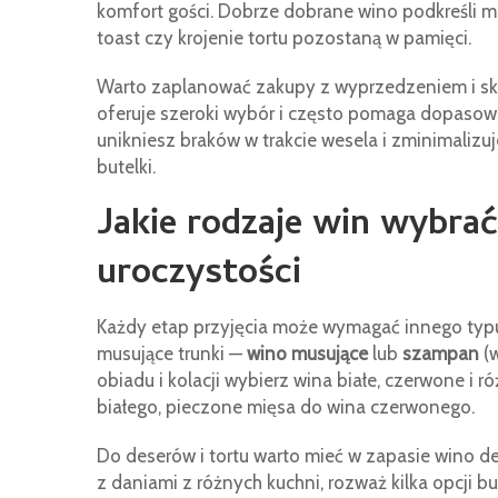
komfort gości. Dobrze dobrane wino podkreśli me
toast czy krojenie tortu pozostaną w pamięci.
Warto zaplanować zakupy z wyprzedzeniem i sko
oferuje szeroki wybór i często pomaga dopasowa
unikniesz braków w trakcie wesela i zminimalizu
butelki.
Jakie rodzaje win wybra
uroczystości
Każdy etap przyjęcia może wymagać innego typu 
musujące trunki —
wino musujące
lub
szampan
(w
obiadu i kolacji wybierz wina białe, czerwone i r
białego, pieczone mięsa do wina czerwonego.
Do deserów i tortu warto mieć w zapasie wino d
z daniami z różnych kuchni, rozważ kilka opcji 