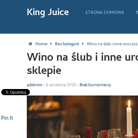
King Juice
STRONA DOMOWA
Home
Bez kategorii
Wino na ślub i inne uroczys
Wino na ślub i inne u
sklepie
addminr
•
6 września 2025
•
Brak komentarzy
Pin It