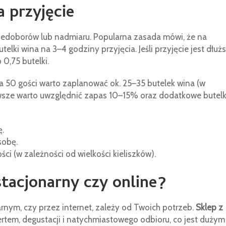
a przyjęcie
 niedoborów lub nadmiaru. Popularna zasada mówi, że na
elki wina na 3–4 godziny przyjęcia. Jeśli przyjęcie jest dłuż
 0,75 butelki.
a 50 gości warto zaplanować ok. 25–35 butelek wina (w
Zawsze warto uwzględnić zapas 10–15% oraz dodatkowe butelk
ę.
sobę.
ci (w zależności od wielkości kieliszków).
tacjonarny czy online?
arnym, czy przez internet, zależy od Twoich potrzeb.
Sklep z
ertem, degustacji i natychmiastowego odbioru, co jest dużym