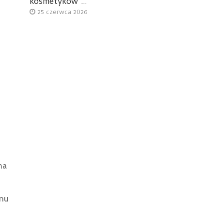
kosmetyków …
25 czerwca 2026
na
enu