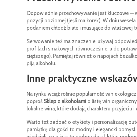
Odpowiednie przechowywanie jest kluczowe — 
pozycji poziomej (jeśli ma korek). W dniu wesel
podaniem chłodź białe i musujące do właściwej t
Serwowanie też ma znaczenie: używaj odpowiedni
profilach smakowych równocześnie, a do potraw 
cięższego). Pamiętaj również o napojach bezalk
piją alkoholu.
Inne praktyczne wskazów
Na rynku wciąż rośnie popularność win ekologiczn
poproś
Sklep z alkoholami
o listę win organiczny
lokalne wina, które dodają charakteru przyjęciu 
Warto też zadbać o etykiety i personalizację bu
pamiątkę dla gości to modny i elegancki pomysł.
wiedzieli, co piją — to drobny detal, który podno