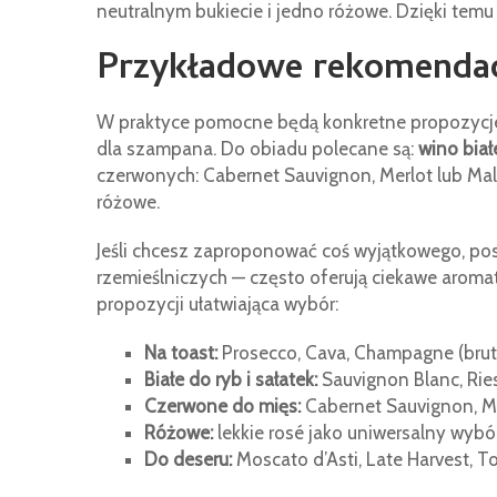
neutralnym bukiecie i jedno różowe. Dzięki temu
Przykładowe rekomendacj
W praktyce pomocne będą konkretne propozycje
dla szampana. Do obiadu polecane są:
wino biał
czerwonych: Cabernet Sauvignon, Merlot lub Malbe
różowe.
Jeśli chcesz zaproponować coś wyjątkowego, po
rzemieślniczych — często oferują ciekawe aromaty
propozycji ułatwiająca wybór:
Na toast:
Prosecco, Cava, Champagne (brut
Białe do ryb i sałatek:
Sauvignon Blanc, Rie
Czerwone do mięs:
Cabernet Sauvignon, Me
Różowe:
lekkie rosé jako uniwersalny wybór
Do deseru:
Moscato d’Asti, Late Harvest, T