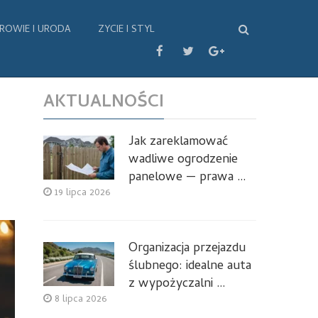
ROWIE I URODA
ZYCIE I STYL
AKTUALNOŚCI
Jak zareklamować
wadliwe ogrodzenie
panelowe — prawa …
19 lipca 2026
Organizacja przejazdu
ślubnego: idealne auta
z wypożyczalni …
8 lipca 2026