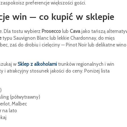
 zaspokoisz preferencje większości gości.
e win — co kupić w sklepie
. Dla tostu wybierz
Prosecco
lub
Cava
jako tańszą alternat
e
typu Sauvignon Blanc lub lekkie Chardonnay, do mięs
c, zaś do drobiu i cielęciny — Pinot Noir lub delikatne wino
szukaj w
Sklep z alkoholami
trunków regionalnych i win
 i atrakcyjny stosunek jakości do ceny. Poniżej lista
)
sling (półwytrawny)
rlot, Malbec
 na lato
okaj