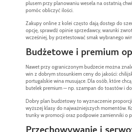
plusem przy planowaniu wesela na ostatnią chw
pomóc obliczyć ilości.
Zakupy online z kolei często dają dostęp do szer
opcję, sprawdź opinie sprzedawcy, warunki zwrot
wcześniej, by przetestować smak wybranego wi
Budżetowe i premium opc
Nawet przy ograniczonym budżecie można znale
win z dobrym stosunkiem ceny do jakości: chilij
portugalskie wina musujące. Dla osób, które chc
butelek premium — np. szampan do toastów i d
Dobry plan budżetowy to wyznaczenie proporcj
wyższej klasy do najważniejszych momentów. K
trunky w promocji oraz podpowie zamienniki o
Przechowywanie i serwow