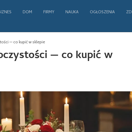
BIZNES
DOM
FIRMY
NAUKA
OGŁOSZENIA
ZD
tości — co kupić w sklepie
roczystości — co kupić w