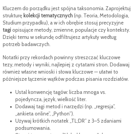
Kluczem do porządku jest spójna taksonomia. Zaprojektuj
strukturę
kolekcji tematycznych
(np. Teoria, Metodologia,
Studium przypadku), a w ich obrębie stosuj precyzyjne
tagi
opisujące metody, zmienne, populacje czy konteksty.
Dzięki temu w sekundę odfiltrujesz artykuły według
potrzeb badawczych.
Notatki przy rekordach powinny streszczać kluczowe
tezy, metody i wyniki, najlepiej z cytatami stron. Dodawaj
również własne wnioski i słowa kluczowe — ułatwi to
późniejsze łączenie wątków podczas pisania rozdziałów.
Ustal konwencję tagów: liczba mnoga vs.
pojedyncza, język, wielkość liter.
Dodawaj tagi metod i narzędzi (np. „regresja”,
„ankieta online”, „Python”).
Używaj krótkich notatek „TL;DR” z 3–5 zdaniami
podsumowania.