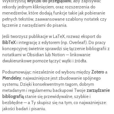
Wykorzystuj
wtyczki do przeglądarki
, aby zapisywać
rekordy jednym kliknięciem, oraz rozszerzenia do
menedżerów, które dodają funkcje takie jak pobieranie
pełnych tekstów, zaawansowane szablony notatek czy
łączenie z narzędziami do pisania.
Jeśli tworzysz publikacje w LaTeX, rozważ eksport do
BibTeX
i integrację z edytorem (np. Overleaf). Do pracy
koncepcyjnej świetnie sprawdzi się łączenie bibliografii z
notatkami w Obsidian lub Notion — linkowanie
dwukierunkowe pomoże łączyć wątki i źródła.
Podsumowując: niezależnie od wyboru między
Zotero
a
Mendeley
, najważniejsze jest zbudowanie spójnego
systemu. Dzięki konsekwentnym tagom, dobrym
metadanym i regularnemu backupowi Twoje
zarządzanie
bibliografią
stanie się przewidywalne, szybkie i
bezbłędne — a Ty skupisz się na tym, co najważniejsze:
jakości badań i pisaniu.